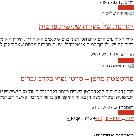
יוני 20, 2023
2395
קרא עוד
יתרונות של סקירה שלישית פרטית
אחד האירועים הרפואיים הכי רציניים שיש לנשים הוא היריון. היריון הוא 
בהיריון לעשן, לצרוך סמים או אלכוהול ויש גם תרופות מרשם שאסור להן
פברואר 15, 2023
2202
קרא עוד
פרוסטטה סרטן – סרטן נפוץ בקרב גברים
סרטן הערמונית הוא הסרטן השכיח ביותר בקרב גברים. זהו מצב שמשפיע על
הערמונית יכול להימצא הן באזור ההיקפי והן באזור המרכזי, כאשר רוב המ
דצמבר 28, 2022
2158
קרא עוד
Page 3 of 29
«
1
2
3
4
5
»
10
20
...
Last »
מאמרים אחרונים: