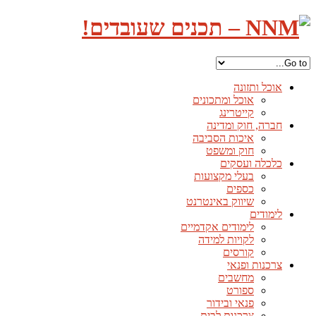
אוכל ותזונה
אוכל ומתכונים
קייטרינג
חברה, חוק ומדינה
איכות הסביבה
חוק ומשפט
כלכלה ועסקים
בעלי מקצועות
כספים
שיווק באינטרנט
לימודים
לימודים אקדמיים
לקויות למידה
קורסים
צרכנות ופנאי
מחשבים
ספורט
פנאי ובידור
צרכנות לבית