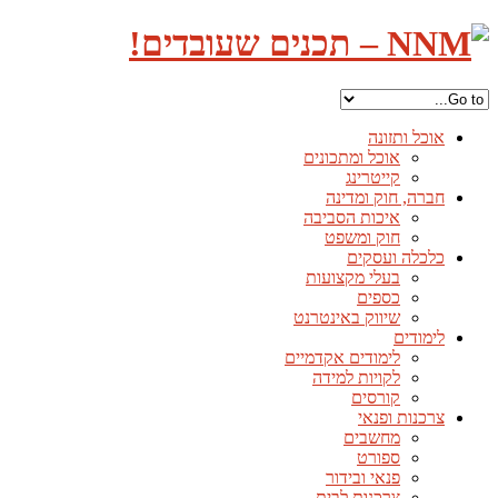
אוכל ותזונה
אוכל ומתכונים
קייטרינג
חברה, חוק ומדינה
איכות הסביבה
חוק ומשפט
כלכלה ועסקים
בעלי מקצועות
כספים
שיווק באינטרנט
לימודים
לימודים אקדמיים
לקויות למידה
קורסים
צרכנות ופנאי
מחשבים
ספורט
פנאי ובידור
צרכנות לבית