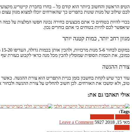
הטיפ הראשון והחשוב ביותר הוא קודם כל – בחרו בחברת קייטרינג מקצועית
לכם שילוב של מנות שונות בתפריט כך שהאורחים יוכלו למצוא מגוון עצום 
בכדי להיות בטוחים כי אתם מבצעים בחירה נכונה חפשו המלצות על כמה ח
שיאפשר לכם להיות בטוחים כי אתם בוחרים נכון.
מגוון רחב יותר, כמות קטנה יותר
במ
כמובן, את הכמות הסופית שמומלץ להכין מכל מנה כדאי לקבוע בעזרת שף מק
צורת ההגשה
עוד דבר שיש לקחת בחשבון בזמן בניית התפריט הוא צורת ההגשה. כאשר
טוב, ולא ימשכו את האורחים. לכן חשוב להחליט על צורת ההגשה ולבחור 
אולי תאהבו גם את:
היתרונות של קייטרינג חלבי
קייטרינג
Tags:
קייטרינג
קייטרינג חלבי
מאי 15, 2018
5927
Leave a Comment
קרא עוד