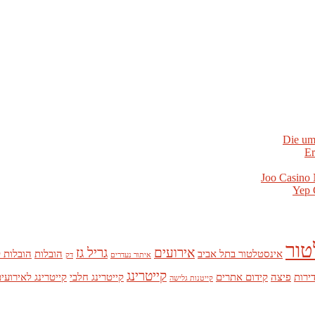
Die um
Er
Joo Casino 
Yep 
טור
אירועים
גריל גז
אינסטלטור בתל אביב
הובלות
הובלות 
איתור נעדרים
דק
קייטרינג
דירות
פיצה
קידום אתרים
קייטרינג חלבי
קייטרינג לאירועי
קייטנות גלישה