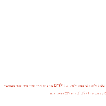
ילדים
קטנות
יוגה
הלוואות לכל מטרה
וילונות
כדור פורח
לקויות למידה
מוסך יונדאי
מטבח כפרי
רהיטים
ם
רכב
קרב מגע
קרוז
רחפן
רפואה
תרגום