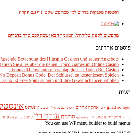
חופשות מפנקות בדרום למי שמחפש שקט, נוף וגם יוקרה
מחפשים לקנות טליתות? המאמר הבא יעשה לכם סדר בדברים
פוסטים אחרונים
fassende Bewertung des Hitnspin Casinos und seiner Angebote
fahren Sie alles über die neuen Tipico Games im Online Casino
I bonus di benvenuto più vantaggiosi su Tipico Bet Casino
No Deposit Bonus Code: Der Schlüssel zu kostenlosem Spielen
Casino 50 Free Spins sichern und Ihre Gewinnchancen erhöhen
תגיות
אינסטל
gilad somjen
אחסון אתרים
אינטרנט
אוכל
איכות הסביבה
אילוף כלבים
עורך דין
סורגים
מספרות
נופש
עיצוב
פינוי 
מיחזור
נזילות
ניתוח אף
פונדקאות
You can use WP menu builder to build menus