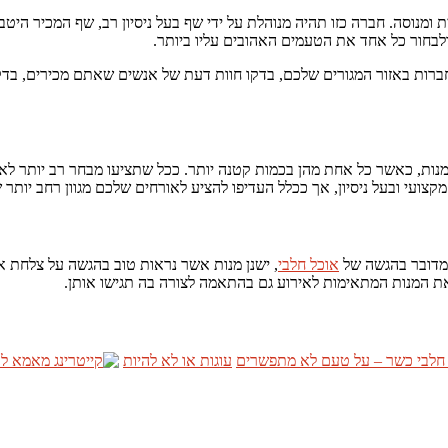
 ומנוסה. חברה כזו תהיה מנוהלת על ידי שף בעל ניסיון רב, שף המכיר היט
ולבחור כל אחד את הטעמים האהובים עליו ביותר.
ברות באזור המגורים שלכם, בדקו חוות דעת של אנשים שאתם מכירים, בדקו
קום לבחור 5-6 מנות מרכזיות, ולהכין אותן בכמות גדולה, העדיפו 15-20 מנות, כאשר כל אחת מהן בכמות קטנה יו
צועי ובעל ניסיון, אך ככלל העדיפו להציע לאורחים שלכם מגוון רחב יותר 
 מדובר בהגשה של
אוכל חלבי
, ישנן מנות אשר נראות טוב בהגשה על צלחת אי
את המנות המתאימות לאירוע גם בהתאמה לצורה בה תגישו אותן.
 חלבי כשר – על טעם לא מתפשרים
עוגות או לא להיות