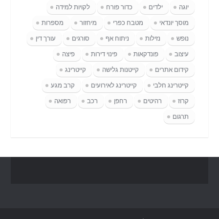
יוגה
ילדים
כדור פורח
לקויות למידה
מוסך יונדאי
מטבח כפרי
מיחזור
מספרות
נופש
נזילות
ניתוח אף
סורגים
עורך דין
עיצוב
פונדקאות
פינוי דירות
פיצה
קידום אתרים
קייטנות גלישה
קייטרינג
קייטרינג חלבי
קייטרינג לאירועים
קרב מגע
קרוז
רהיטים
רחפן
רכב
רפואה
תרגום