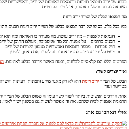
בבלוג של יריב תמצאו תמונות ודוגמאות לאומנות של יריב, ולאפשרויות שלכם
השראה לעבודתו שלו באמנות, או לחיים הפרטיים.
מה תמצאו הבלוג של הצייר יריב רינות
כמו בכל בלוג, בסופו של דבר תמצאו בבלוג של הצייר יריב רינות תכנים התו
דוגמאות לאמנות – מה יריב עושה, מה מעורר בו השראה ומה הוא יו
תכנים כתובים – על אמנות וכל מה שמסביבה, מעולם התוכן של יריב
תיק עבודות – מספר דוגמאות ואפשרויות ממגוון היצירות של יריב
מעט על יריב עצמו – להכיר אמנות זה להכיר את האמן, ולהיפך
הפרטים הללו הם קלאסיים לבלוגים, ובטח כאשר מדובר בבלוג לאומנות.
הבל
ואיך יוצרים קשר?
הבלוג של הצייר
יריב רינות
הוא לא רק מאגר מידע ותמונות, רעיונות והשראה,
בטוויטר ועוד.
אחת הדרכים הפשוטות ביותר ליצור קשר עימו זה פשוט הבלוג של הצייר ירי
התאמת אומנות לבית שלהם. את זה אפשר לעשות גם בטלפון ישיר לאמן, בפיי
אולי תאהבו גם את:
למה כדאי לכם לפנות אל חברת הפקת אירועים 
שבגללן כדאי להזמין אמן חושים לאירוע