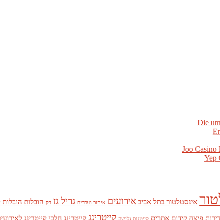
Die um
Er
Joo Casino 
Yep 
טור
אירועים
גריל גז
אינסטלטור בתל אביב
הובלות
הובלות 
איתור נעדרים
דק
קייטרינג
דירות
פיצה
קידום אתרים
קייטרינג חלבי
קייטרינג לאירועי
קייטנות גלישה