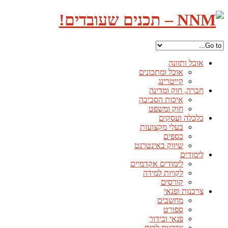
אוכל ותזונה
אוכל ומתכונים
קייטרינג
חברה, חוק ומדינה
איכות הסביבה
חוק ומשפט
כלכלה ועסקים
בעלי מקצועות
כספים
שיווק באינטרנט
לימודים
לימודים אקדמיים
לקויות למידה
קורסים
צרכנות ופנאי
מחשבים
ספורט
פנאי ובידור
צרכנות לבית