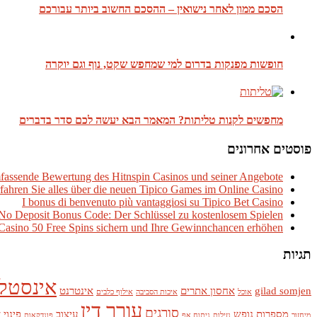
הסכם ממון לאחר נישואין – ההסכם החשוב ביותר עבורכם
חופשות מפנקות בדרום למי שמחפש שקט, נוף וגם יוקרה
מחפשים לקנות טליתות? המאמר הבא יעשה לכם סדר בדברים
פוסטים אחרונים
fassende Bewertung des Hitnspin Casinos und seiner Angebote
fahren Sie alles über die neuen Tipico Games im Online Casino
I bonus di benvenuto più vantaggiosi su Tipico Bet Casino
No Deposit Bonus Code: Der Schlüssel zu kostenlosem Spielen
Casino 50 Free Spins sichern und Ihre Gewinnchancen erhöhen
תגיות
אינסטל
gilad somjen
אחסון אתרים
אינטרנט
אוכל
איכות הסביבה
אילוף כלבים
עורך דין
סורגים
מספרות
נופש
עיצוב
פינוי 
מיחזור
נזילות
ניתוח אף
פונדקאות