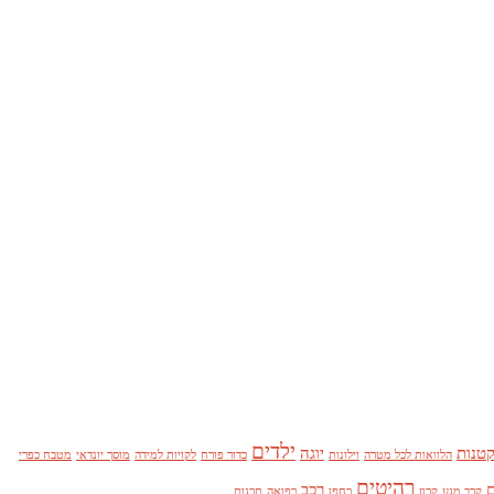
ילדים
קטנות
יוגה
הלוואות לכל מטרה
וילונות
כדור פורח
לקויות למידה
מוסך יונדאי
מטבח כפרי
רהיטים
ם
רכב
קרב מגע
קרוז
רחפן
רפואה
תרגום