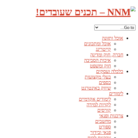
אוכל ותזונה
אוכל ומתכונים
קייטרינג
חברה, חוק ומדינה
איכות הסביבה
חוק ומשפט
כלכלה ועסקים
בעלי מקצועות
כספים
שיווק באינטרנט
לימודים
לימודים אקדמיים
לקויות למידה
קורסים
צרכנות ופנאי
מחשבים
ספורט
פנאי ובידור
צרכנות לבית