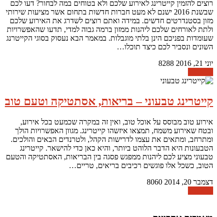
רוצים להזמין קייטרינג לאירוע שלכם ולא בטוחים במה לבחור? דעו לכם
שבשנת 2016 ישנם לא מעט חברות חדשות בתחום אשר מציעות שירותי
מזון בסטנדרטים חדשים. במידה ואתם רוצים לשדרג את האירוע שלכם
ולתת לאורחים שלכם ליהנות ממזון ברמה גבוה למדי, תדעו שהאפשרויות
שעומדות בפניכם הינן בלתי מוגבלות. במאמר הבא נעסוק בסוגי הקייטרנג
השונים ונסביר לכם כיצד תוכלו…
יוני 21, 2016
8288
קרא עוד
קייטרינג טבעוני – בריאות, אסתטיקה וטעם טוב
אירוע טוב מבוסס על אוכל טוב, ואין זה במקרה שכמעט בכל אירוע,
ובטח שאירוע משמח, תמצאו איזשהו קייטרינג. מגוון האפשרויות הולך
ומתרחב, ומתאים את עצמו לדרישות הקהל, ולטרנדים הבאים והולכים.
הטבעונות היא הדבר הלוהט ביותר, והיא כאן כדי להישאר. קייטרינג
טבעוני מציע לכם ליהנות ממפגש פסגה בין הבריאות, האסתטיקה והטעם
הטוב, כשכל אלו פוגשים רכיבים בריאים, טריים…
דצמבר 20, 2014
8060
קרא עוד