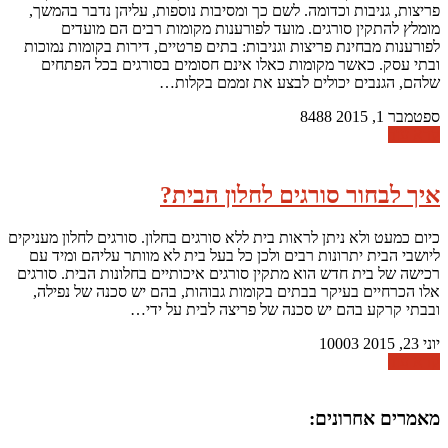
פריצות, גניבות וכדומה. לשם כך ומסיבות נוספות, עליהן נדבר בהמשך,
מומלץ להתקין סורגים. מועד לפורענות מקומות רבים הם מועדים
לפורענות מבחינת פריצות וגניבות: בתים פרטיים, דירות בקומות נמוכות
ובתי עסק. כאשר מקומות כאלו אינם חסומים בסורגים בכל הפתחים
שלהם, הגנבים יכולים לבצע את זממם בקלות…
ספטמבר 1, 2015
8488
קרא עוד
איך לבחור סורגים לחלון הבית?
כיום כמעט ולא ניתן לראות בית ללא סורגים בחלון. סורגים לחלון מעניקים
ליושבי הבית יתרונות רבים ולכן כל בעל בית לא מוותר עליהם ומיד עם
רכישה של בית חדש הוא מתקין סורגים איכותיים בחלונות הבית. סורגים
אלו הכרחיים בעיקר בבתים בקומות גבוהות, בהם יש סכנה של נפילה,
ובבתי קרקע בהם יש סכנה של פריצה לבית על ידי…
יוני 23, 2015
10003
קרא עוד
מאמרים אחרונים: