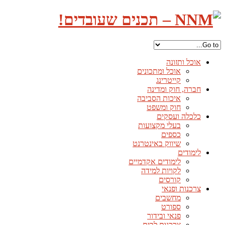
אוכל ותזונה
אוכל ומתכונים
קייטרינג
חברה, חוק ומדינה
איכות הסביבה
חוק ומשפט
כלכלה ועסקים
בעלי מקצועות
כספים
שיווק באינטרנט
לימודים
לימודים אקדמיים
לקויות למידה
קורסים
צרכנות ופנאי
מחשבים
ספורט
פנאי ובידור
צרכנות לבית