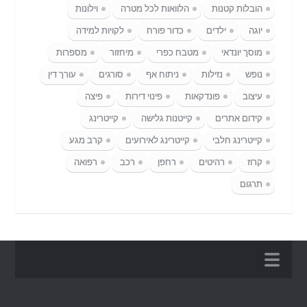
הובלות קטנות
הלוואות לכל מטרה
וילונות
יוגה
ילדים
כדור פורח
לקויות למידה
מוסך יונדאי
מטבח כפרי
מיחזור
מספרות
נופש
נזילות
ניתוח אף
סורגים
עורך דין
עיצוב
פונדקאות
פינוי דירות
פיצה
קידום אתרים
קייטנות גלישה
קייטרינג
קייטרינג חלבי
קייטרינג לאירועים
קרב מגע
קרוז
רהיטים
רחפן
רכב
רפואה
תרגום