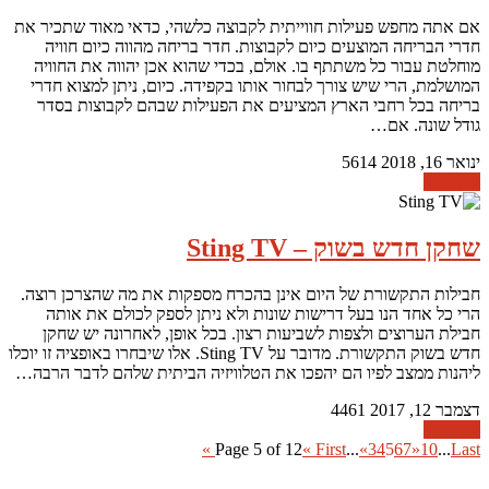
אם אתה מחפש פעילות חווייתית לקבוצה כלשהי, כדאי מאוד שתכיר את
חדרי הבריחה המוצעים כיום לקבוצות. חדר בריחה מהווה כיום חוויה
מוחלטת עבור כל משתתף בו. אולם, בכדי שהוא אכן יהווה את החוויה
המושלמת, הרי שיש צורך לבחור אותו בקפידה. כיום, ניתן למצוא חדרי
בריחה בכל רחבי הארץ המציעים את הפעילות שבהם לקבוצות בסדר
גודל שונה. אם…
ינואר 16, 2018
5614
קרא עוד
שחקן חדש בשוק – Sting TV
חבילות התקשורת של היום אינן בהכרח מספקות את מה שהצרכן רוצה.
הרי כל אחד הנו בעל דרישות שונות ולא ניתן לספק לכולם את אותה
חבילת הערוצים ולצפות לשביעות רצון. בכל אופן, לאחרונה יש שחקן
חדש בשוק התקשורת. מדובר על Sting TV. אלו שיבחרו באופציה זו יוכלו
ליהנות ממצב לפיו הם יהפכו את הטלוויזיה הביתית שלהם לדבר הרבה…
דצמבר 12, 2017
4461
קרא עוד
Page 5 of 12
« First
...
«
3
4
5
6
7
»
10
...
Last »