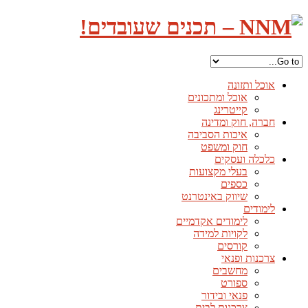
אוכל ותזונה
אוכל ומתכונים
קייטרינג
חברה, חוק ומדינה
איכות הסביבה
חוק ומשפט
כלכלה ועסקים
בעלי מקצועות
כספים
שיווק באינטרנט
לימודים
לימודים אקדמיים
לקויות למידה
קורסים
צרכנות ופנאי
מחשבים
ספורט
פנאי ובידור
צרכנות לבית