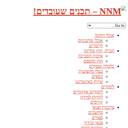
אוכל ותזונה
אוכל ומתכונים
קייטרינג
חברה, חוק ומדינה
איכות הסביבה
חוק ומשפט
כלכלה ועסקים
בעלי מקצועות
כספים
שיווק באינטרנט
לימודים
לימודים אקדמיים
לקויות למידה
קורסים
צרכנות ופנאי
מחשבים
ספורט
פנאי ובידור
צרכנות לבית