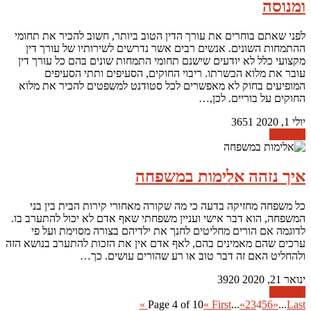
ומנוסה
לפני שאתם בוחרים את עורך הדין הטוב ביותר, חשוב להכיר את תחומי
ההתמחות השונים. אנשים רבים אשר נדרשים לשירותיו של עורך דין
מקצועי כלל לא יודעים שישנם תחומי התמחות שונים בהם כל עורך דין
עובר את מלוא הכשרתו. ריבוי החוקים, הסעיפים ותתי הסעיפים
המופיעים בחוק לא מאפשרים לכל סטודנט למשפטים להכיר את מלוא
החוקים על בוריים. לכן,…
יולי 1, 2020
3651
קרא עוד
איך נזהה אלימות במשפחה
כל משפחה מחזיקה בדעה כי מה שקורה מאחורי קירות הבית בין בני
המשפחה, הוא דבר אישי ועניין משפחתי שאף אדם לא יכול להתערב בו.
לדוגמה אם הורים מחליטים לחנך את ילדיהם בצורה מסוימת ועל פי
ערכים שהם מאמינים בהם, לאף אדם אין את הזכות להתערב בנושא הזה
ולהחליט האם זה דבר טוב או רע שהורים עושים. כך…
ינואר 21, 2020
3920
קרא עוד
Page 4 of 10
« First
...
«
2
3
4
5
6
»
...
Last »