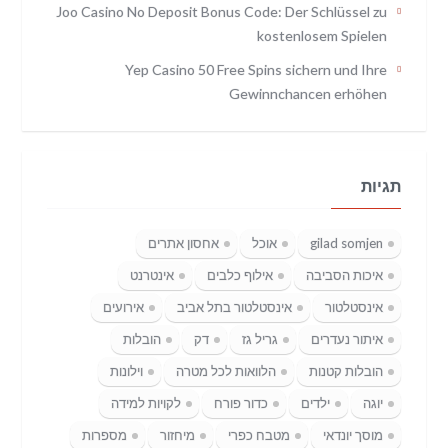
Joo Casino No Deposit Bonus Code: Der Schlüssel zu
kostenlosem Spielen
Yep Casino 50 Free Spins sichern und Ihre
Gewinnchancen erhöhen
תגיות
gilad somjen
אוכל
אחסון אתרים
איכות הסביבה
אילוף כלבים
אינטרנט
אינסטלטור
אינסטלטור בתל אביב
אירועים
איתור נעדרים
גריל גז
דק
הובלות
הובלות קטנות
הלוואות לכל מטרה
וילונות
יוגה
ילדים
כדור פורח
לקויות למידה
מוסך יונדאי
מטבח כפרי
מיחזור
מספרות