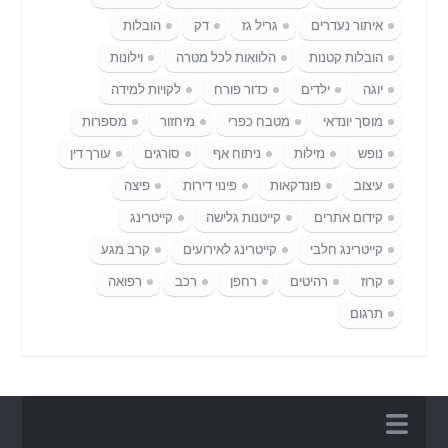
איתור נעדרים
גריל גז
דק
הובלות
הובלות קטנות
הלוואות לכל מטרה
וילונות
יוגה
ילדים
כדור פורח
לקויות למידה
מוסך יונדאי
מטבח כפרי
מיחזור
מספרות
נופש
נזילות
ניתוח אף
סורגים
עורך דין
עיצוב
פונדקאות
פינוי דירות
פיצה
קידום אתרים
קייטנות גלישה
קייטרינג
קייטרינג חלבי
קייטרינג לאירועים
קרב מגע
קרוז
רהיטים
רחפן
רכב
רפואה
תרגום