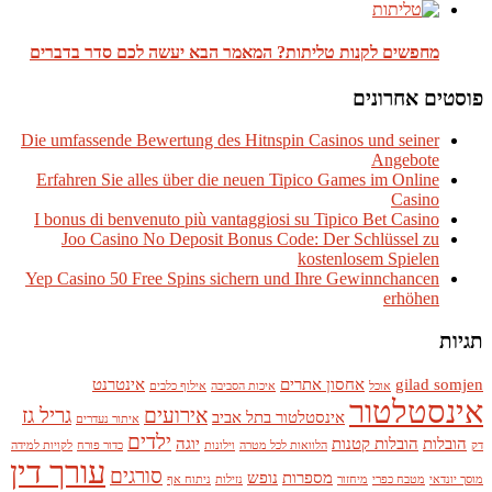
מחפשים לקנות טליתות? המאמר הבא יעשה לכם סדר בדברים
פוסטים אחרונים
Die umfassende Bewertung des Hitnspin Casinos und seiner
Angebote
Erfahren Sie alles über die neuen Tipico Games im Online
Casino
I bonus di benvenuto più vantaggiosi su Tipico Bet Casino
Joo Casino No Deposit Bonus Code: Der Schlüssel zu
kostenlosem Spielen
Yep Casino 50 Free Spins sichern und Ihre Gewinnchancen
erhöhen
תגיות
gilad somjen
אחסון אתרים
אינטרנט
אוכל
איכות הסביבה
אילוף כלבים
אינסטלטור
אירועים
גריל גז
אינסטלטור בתל אביב
איתור נעדרים
ילדים
הובלות
הובלות קטנות
יוגה
דק
הלוואות לכל מטרה
וילונות
כדור פורח
לקויות למידה
עורך דין
סורגים
מספרות
נופש
מוסך יונדאי
מטבח כפרי
מיחזור
נזילות
ניתוח אף