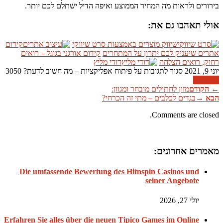
בירורים ולראות מה המחיר הממוצע ואיפה הדיל ישתלם לכם יותר.
אולי תאהבו גם את:
שיווק מוצרים באמצעות סרט שיווקי
קידום
אתרים שיעניק לכם יתרון על המתחרים
קידום אורגני בגוגל – רואים
רחוק, רואים הצלחה
דודי מליץ
יוני 9, 2021
סגור לתגובות
על פיתוח אפליקציות – מה חשוב לדעת?
3050
קרא עוד
←
הקודם
מזון לחתולים מובחר ומגוון:
הבא
→
בגדים לכלבים – מתי זה הכרחי?
Comments are closed.
מאמרים אחרונים:
Die umfassende Bewertung des Hitnspin Casinos und
seiner Angebote
יולי 27, 2026
Erfahren Sie alles über die neuen Tipico Games im Online