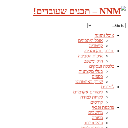
אוכל ותזונה
אוכל ומתכונים
קייטרינג
חברה, חוק ומדינה
איכות הסביבה
חוק ומשפט
כלכלה ועסקים
בעלי מקצועות
כספים
שיווק באינטרנט
לימודים
לימודים אקדמיים
לקויות למידה
קורסים
צרכנות ופנאי
מחשבים
ספורט
פנאי ובידור
צרכנות לבית