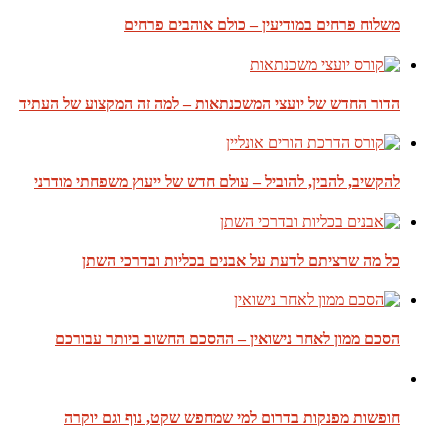
משלוח פרחים במודיעין – כולם אוהבים פרחים
הדור החדש של יועצי המשכנתאות – למה זה המקצוע של העתיד
להקשיב, להבין, להוביל – עולם חדש של ייעוץ משפחתי מודרני
כל מה שרציתם לדעת על אבנים בכליות ובדרכי השתן
הסכם ממון לאחר נישואין – ההסכם החשוב ביותר עבורכם
חופשות מפנקות בדרום למי שמחפש שקט, נוף וגם יוקרה