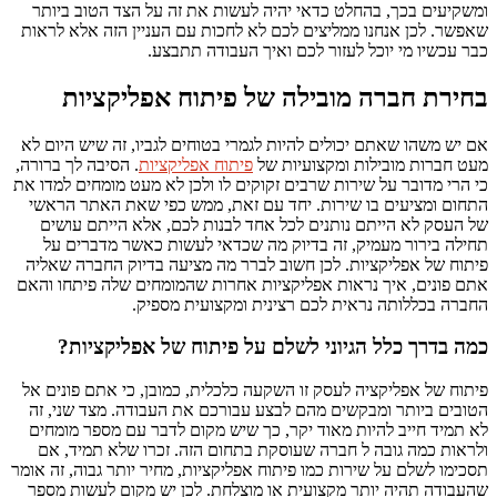
ומשקיעים בכך, בהחלט כדאי יהיה לעשות את זה על הצד הטוב ביותר
שאפשר. לכן אנחנו ממליצים לכם לא לחכות עם העניין הזה אלא לראות
כבר עכשיו מי יוכל לעזור לכם ואיך העבודה תתבצע.
בחירת חברה מובילה של פיתוח אפליקציות
אם יש משהו שאתם יכולים להיות לגמרי בטוחים לגביו, זה שיש היום לא
מעט חברות מובילות ומקצועיות של
פיתוח אפליקציות
. הסיבה לך ברורה,
כי הרי מדובר על שירות שרבים זקוקים לו ולכן לא מעט מומחים למדו את
התחום ומציעים בו שירות. יחד עם זאת, ממש כפי שאת האתר הראשי
של העסק לא הייתם נותנים לכל אחד לבנות לכם, אלא הייתם עושים
תחילה בירור מעמיק, זה בדיוק מה שכדאי לעשות כאשר מדברים על
פיתוח של אפליקציות. לכן חשוב לברר מה מציעה בדיוק החברה שאליה
אתם פונים, איך נראות אפליקציות אחרות שהמומחים שלה פיתחו והאם
החברה בכללותה נראית לכם רצינית ומקצועית מספיק.
כמה בדרך כלל הגיוני לשלם על פיתוח של אפליקציות?
פיתוח של אפליקציה לעסק זו השקעה כלכלית, כמובן, כי אתם פונים אל
הטובים ביותר ומבקשים מהם לבצע עבורכם את העבודה. מצד שני, זה
לא תמיד חייב להיות מאוד יקר, כך שיש מקום לדבר עם מספר מומחים
ולראות כמה גובה ל חברה שעוסקת בתחום הזה. זכרו שלא תמיד, אם
תסכימו לשלם על שירות כמו פיתוח אפליקציות, מחיר יותר גבוה, זה אומר
שהעבודה תהיה יותר מקצועית או מוצלחת. לכן יש מקום לעשות מספר