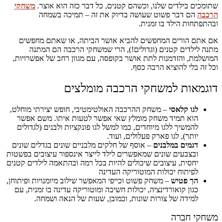
שתומכים בילדים שלנו, וכשהם קטנים, כל דבר כזה הוא אוצר.
משחקי
הרכבה
הם דבר פשוט שעושה בדיוק את זה – תמיכה בשמחה
ובהתפתחות הילד בו זמנית.
אם אתם הורים המחפשים להביא אושר הביתה, או שאתם מחפשים
מתנה לילדים קטנים (וגדולים!), הרי שמשחקי הרכבה הם המתנה
המושלמת, והזדמנות לתת אושר בקופסה, עם מגוון רחב של אפשרויות,
וכל זה בלי להוציא הרבה כסף.
דוגמאות למשחקי הרכבה מומלצים
לגו קלאסי
– משחק ההרכבה האולטימטיבי, חופש יצירתי מוחלט,
הוא תמיד משחק מומלץ שאי אפשר לטעות איתו. משם אפשר
להמשיך ללגו מיוחדים, כמו למשל לגו פונקציות ולבנים (לגדולים
יותר), לגו פארק פעלולים, ועוד.
דגמים במלבנים
– אוסף של חלקים מלבניים שונים בגדלים שונים
ובצבעים שונים שמאפשרים לילד לייצר אינספור עיצובים בפשטות
יחסית, עיצובים שיכולים להיות בכל רמה ובהתאמה לילדים קטנים
לפיתוח יכולות המוטוריקה העדינה
הך פטיש
– משחק פשוט וכייפי המאפשר שילוב מיומנויות ופיתוחן,
כגון קואורדינציה, יכולות חשיבה ומוטוריקה עדינה בו זמנית, עם
למידה של צורות שונות, וכמובן, שעות של הנאה ושמחה.
משחקי חברה