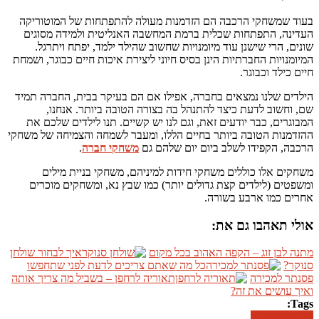
בעוד שמשחקי הרכבה הם הזדמנות מעולה להתפתחות של המוטוריקה
העדינה, התפתחות שכלית ברמת המחשבה האנליטית ולמידה מסוגים
שונים, הרי שישנן עוד מיומנויות שחשוב שהילד ילמד, יפתח ויתרגל.
המיומנויות החברתיות הינן בסיס חיוני ליצירת איכות חיים כבוגר, ושמחת
חיים כילד וכבוגר.
הילדים שלנו נמצאים בחברה, אפילו אם הם בעיקר בבית, החברה תמיד
שם, וחשוב לדעת כיצד להתנהל בה בצורה הטובה ביותר. אנחנו,
המבוגרים, כבר יודעים זאת, וגם לנו יש קשיים. תנו לילדים שלכם את
ההזדמנות הטובה ביותר בחיים הללו, ומעבר לשמחה והצמיחה של משחקי
הרכבה, הקפידו לשלב ביום יום שלהם גם
משחקי חברה
.
משחקים אלו כוללים משחקי חידות למיניהם, משחקי בניית מילים
ומשפטים (לילדים קצת גדולים יותר) כמו שבץ נא, ומשחקים מוכרים
אחרים כמו ארבע בשורה.
אולי תאהבו גם את:
מתנה לבן זוג – הקפה האהוב בכל מקום
איך לבחור שולחן
סנוקר?
כל מה שאתם צריכים לדעת לפני שתחפשו
פסנתר למכירה
תאוריה לרחפן – בשביל מה צריך אותה
ואיך עושים את זה?
Tags:
משחקי הרכבה