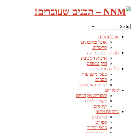
אוכל ותזונה
אוכל ומתכונים
קייטרינג
חברה, חוק ומדינה
איכות הסביבה
חוק ומשפט
כלכלה ועסקים
בעלי מקצועות
כספים
שיווק באינטרנט
לימודים
לימודים אקדמיים
לקויות למידה
קורסים
צרכנות ופנאי
מחשבים
ספורט
פנאי ובידור
צרכנות לבית