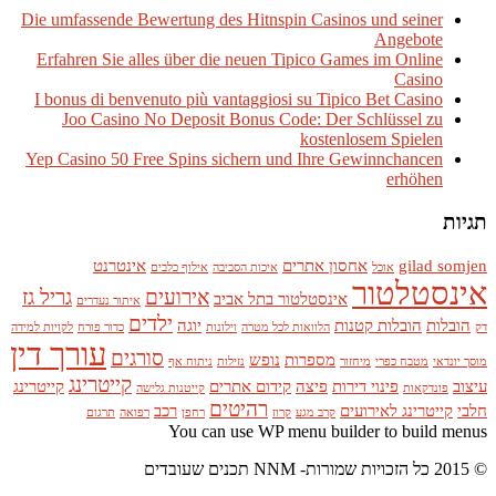
Die umfassende Bewertung des Hitnspin Casinos und seiner
Angebote
Erfahren Sie alles über die neuen Tipico Games im Online
Casino
I bonus di benvenuto più vantaggiosi su Tipico Bet Casino
Joo Casino No Deposit Bonus Code: Der Schlüssel zu
kostenlosem Spielen
Yep Casino 50 Free Spins sichern und Ihre Gewinnchancen
erhöhen
תגיות
gilad somjen
אחסון אתרים
אינטרנט
אוכל
איכות הסביבה
אילוף כלבים
אינסטלטור
אירועים
גריל גז
אינסטלטור בתל אביב
איתור נעדרים
ילדים
הובלות
הובלות קטנות
יוגה
דק
הלוואות לכל מטרה
וילונות
כדור פורח
לקויות למידה
עורך דין
סורגים
מספרות
נופש
מוסך יונדאי
מטבח כפרי
מיחזור
נזילות
ניתוח אף
קייטרינג
עיצוב
פינוי דירות
פיצה
קידום אתרים
קייטרינג
פונדקאות
קייטנות גלישה
רהיטים
חלבי
קייטרינג לאירועים
רכב
קרב מגע
קרוז
רחפן
רפואה
תרגום
You can use WP menu builder to build menus
© 2015 כל הזכויות שמורות- NNM תכנים שעובדים