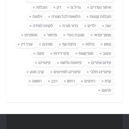
איתור נעדרים
גריל גז
דק
הובלות
הובלות קטנות
הלוואות לכל מטרה
וילונות
יוגה
ילדים
כדור פורח
לקויות למידה
מוסך יונדאי
מטבח כפרי
מיחזור
מספרות
נופש
נזילות
ניתוח אף
סורגים
עורך דין
עיצוב
פונדקאות
פינוי דירות
פיצה
קידום אתרים
קייטנות גלישה
קייטרינג
קייטרינג חלבי
קייטרינג לאירועים
קרב מגע
קרוז
רהיטים
רחפן
רכב
רפואה
תרגום