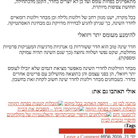
מתאפיינים בפחות עומס ועל כן לא יוצרים בחדר, הקטן מלכתחילה,
תחושת צפיפות מיותרת.
בכל מקרה, ישנו מגוון רחב של וילונות גלילה וכן מבחר וילונות רומאיים
לחדר השינה, כך שניתן להגיע לבחירה מדויקת גם מבחינת האסתטיקה.
להימנע מעומס יתר ויזואלי
חדר שינה טוב הוא חדר ששוררות בו אנרגיות מרגיעות המעניקות פרטיות
מוחלטת, שקט נפשי ושלווה נחוצה (כך שגם השינה תהיה עמוקה
ומספקת).
מבחר הווילונות לחדרי השינה מאפשר מציאת דגמים שלא יובילו לעומס
יתר ויזואלי, הן בפני עצמם והן כתוצאה מהשילוב עם פריטים אחרים
בחדר. כשבוחנים מבחר וילונות לחדר שינה חשוב לקחת זאת בחשבון.
אולי תאהבו גם את:
מתנה לבן זוג – הקפה האהוב בכל מקום
הובלות קטנות בפתח תקווה
קמין ביתי – הופכים את הבית
לרומנטי וחם
היופי והאלגנטיות של מקלחונים
וחיפויי זכוכית לבית
Tags:
וילונות
חדר שינה
מבחר וילונות לחדר שינה
יוני 21, 2016
6956
Leave a Comment