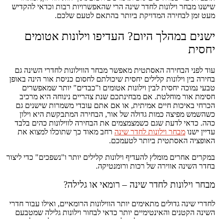
שישנו מבחר וילונות לחדר שינה הרי שהאפשרויות רבות וכדאי להקדיש
מעט זמן לבחירה המדויקת ביותר בהתאם לטעם שלכם.
ישנים במהלך היום? העדיפו וילונות אטומים
יחסית
עוד לפני הבחירה האסתטית מאפשר מבחר הווילונות לחדרי השינה גם
בחירה בין וילונות קלילים יחסית שיכולתם לחסום כניסת אור הינה באופן
טבעי נמוכה יחסית לבין וילונות אטומים ו"כבדים" יותר שמאפשרים
חסימת אור מוחלטת. אם מבחינתכם שנת צהריים נינוחה היא מרכיב
הכרחי באיכות חיים אמיתית, או אם אתם עובדי משמרות שישנים גם
כשהשמש מפיצה כמות גדולה של אור, הבחירה המתבקשת היא וילון
כהה. כדאי לדעת שגם כשמצמצמים את הבחירה לווילונות כהים בלבד
עדיין ישנו
מבחר וילונות לחדר שינה
רחב מאוד כך שתוכלו למצוא את
האופציה האסתטית ביותר לטעמכם.
במקרים אחרים מומלץ להעדיף וילונות קלילים יותר ו"נשפכים" כדי ליצור
בחדר השינה אווירה של רכות ורומנטיקה.
מבחר וילונות לחדר שינה – רומאי או גלילה?
לחדרי שינה גדולים מתאימים יותר הווילונות הרומאיים, ואילו עבור חדרי
השינה הקטנים והאינטימיים יותר כדאי לבחור וילונות גלילה שמטבעם