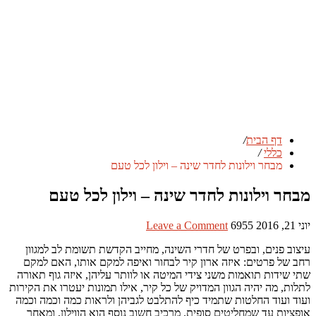
דף הבית
/
כללי
/
מבחר וילונות לחדר שינה – וילון לכל טעם
מבחר וילונות לחדר שינה – וילון לכל טעם
יוני 21, 2016
6955
Leave a Comment
עיצוב פנים, ובפרט של חדרי השינה, מחייב הקדשת תשומת לב למגוון
רחב של פרטים: איזה ארון קיר לבחור ואיפה למקם אותו, האם למקם
שתי שידות תואמות משני צידי המיטה או לוותר עליהן, איזה גוף תאורה
לתלות, מה יהיה הגוון המדויק של כל קיר, אילו תמונות יעטרו את הקירות
ועוד ועוד החלטות שתמיד כיף להתלבט לגביהן ולראות כמה וכמה וכמה
אופציות עד שמחליטים סופית. מרכיב חשוב נוסף הוא הווילון, ומאחר