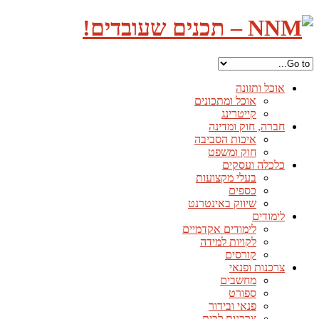
אוכל ותזונה
אוכל ומתכונים
קייטרינג
חברה, חוק ומדינה
איכות הסביבה
חוק ומשפט
כלכלה ועסקים
בעלי מקצועות
כספים
שיווק באינטרנט
לימודים
לימודים אקדמיים
לקויות למידה
קורסים
צרכנות ופנאי
מחשבים
ספורט
פנאי ובידור
צרכנות לבית