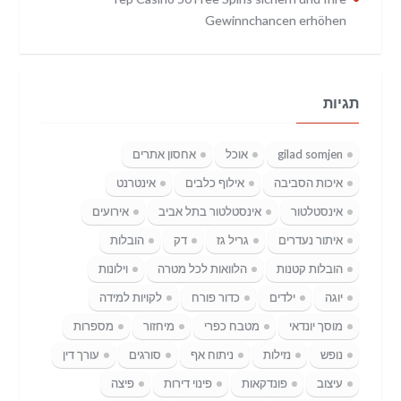
Gewinnchancen erhöhen
תגיות
gilad somjen
אוכל
אחסון אתרים
איכות הסביבה
אילוף כלבים
אינטרנט
אינסטלטור
אינסטלטור בתל אביב
אירועים
איתור נעדרים
גריל גז
דק
הובלות
הובלות קטנות
הלוואות לכל מטרה
וילונות
יוגה
ילדים
כדור פורח
לקויות למידה
מוסך יונדאי
מטבח כפרי
מיחזור
מספרות
נופש
נזילות
ניתוח אף
סורגים
עורך דין
עיצוב
פונדקאות
פינוי דירות
פיצה