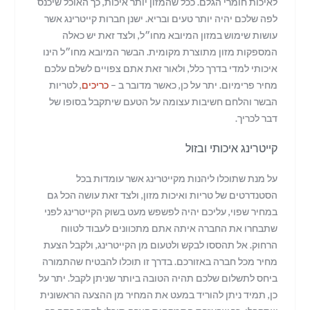
לאיכות חומרי הגלם
.
ככל שהמזון יותר איכות
,
כך האוכל שיכנס
לפה שלכם יהיה יותר טעים ובריא
.
ישנן חברות קייטרינג אשר
עושות שימוש במזון המיובא מחו״ל
,
ולצד זאת יש כאלה
המספקות מזון מתוצרת מקומית
.
הבשר המיובא מחו״ל הינו
איכותי למדי בדרך כלל
,
ולאור זאת אתם צפויים לשלם עלכם
מחיר פרימיום
.
יתר על כן
,
כאשר מדובר ב
–
כריכים
,
לטריות
הבשר והלחם חשיבות עצומה על הטעם שיתקבל בסופו של
דבר לכריך
.
קייטרינג איכותי ובזול
על מנת שתוכלו ליהנות מקייטרינג אשר עומדות בכל
הסטנדרטים של טריות ואיכות מזון
,
ולצד זאת עושה הכל גם
במחיר שפוי
,
עליכם יהיה לפשפש מעט בשוק הקייטרינג לפני
שתבחרו את החברה איתה אתם מתכוונים לעבוד לטווח
הרחוק
.
אל תהססו לבקש ולטעום מן הקייטרינג
,
ולקבל הצעת
מחיר מכל חברה באזורכם
.
בדרך זו תוכלו להבטיח שהתמורה
ביחס לתשלום שלכם תהיה הטובה ביותר שניתן לקבל
.
יתר על
כן
,
תמיד ניתן להוריד במעט את המחיר מן ההצעה הראשונית