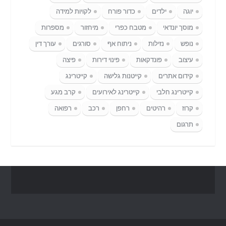
יוגה
ילדים
כדור פורח
לקויות למידה
מוסך יונדאי
מטבח כפרי
מיחזור
מספרות
נופש
נזילות
ניתוח אף
סורגים
עורך דין
עיצוב
פונדקאות
פינוי דירות
פיצה
קידום אתרים
קייטנות גלישה
קייטרינג
קייטרינג חלבי
קייטרינג לאירועים
קרב מגע
קרוז
רהיטים
רחפן
רכב
רפואה
תרגום