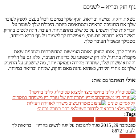
גוף חזק ובריא – לשניכם
כשאת חזקה, גמישה ובריאה, הגוף שלך במיטבו ויכול בעצם לספק לעובר
שלך את התמיכה הראויה והמתאימה ביותר. היכולת שלך לשמור על
הבריאות שלך תשפיע על כל שלב בהתפתחות העובר, ויוגה לנשים בהריון,
כאשר היא בתרגול יום-יומי, מאפשרת לך לשמור על גוף בריא במיוחד,
בשבילך ובשביל העובר שלך.
מעבר לכך, אותו החוסן ואותה הגמישות המחשבתית והגופנית שאת
מקבלת בתרגול, לא רק שישפיעו על בריאות העובר, אלא גם על הלידה
וההתאוששות שלך, שתהיה מהירה ועמוקה יותר, מה שישפיע על התינוק
שלך גם אחרי הלידה, כשהוא נהנה מאם חזקה, שמחה ובריאה במיוחד.
אולי תאהבו גם את:
כיצד למצוא פסיכולוג קליני בחיפה?
תפקידיו ויתרונותיו של עורך דין משפחה במקרים
קלאסיים שונים
עיצוב משרד לאווירה ויעילות
איך לבחור חשמלאי רכב בצורה נכונה?
Tags:
יוגה
יוגה לנשים בהריון
נשים בהריון
ספטמבר 29, 2015
סגור לתגובות
על יוגה לנשים בהריון – בריאות לך
ולעובר
8672
קרא עוד