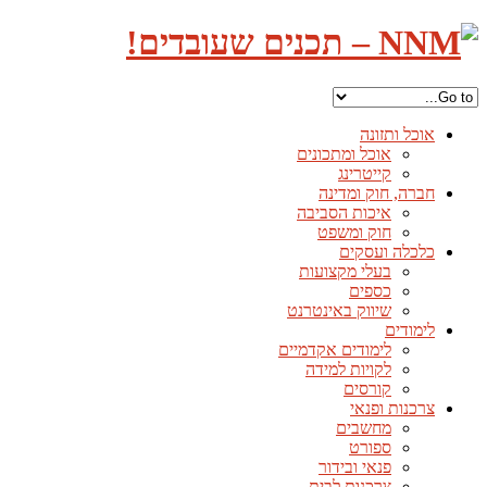
אוכל ותזונה
אוכל ומתכונים
קייטרינג
חברה, חוק ומדינה
איכות הסביבה
חוק ומשפט
כלכלה ועסקים
בעלי מקצועות
כספים
שיווק באינטרנט
לימודים
לימודים אקדמיים
לקויות למידה
קורסים
צרכנות ופנאי
מחשבים
ספורט
פנאי ובידור
צרכנות לבית