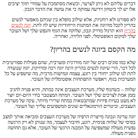
דברים עליהם לא ניתן לערער, וכשאת מסתמכת על עמודי תווך יציבים
אלו יש לך ביטחון וידיעה עמוקה כי את עושה את הדבר הנכון.
לא ספורט ולא רוחניות, אלא שילוב מופלא בין שניהם מאפשר לנשים
בהריון לקבל מהיוגה את המתנות הייחודיות שיש לה לתת.
יוגה לנשים
בהריון
הוא תרגול מדויק ונבון, שלוקח את הגוף והנפש שלך ושל העובר
שלך למקום האופטימלי, לפני הלידה, ואחריה.
מה הקסם ביוגה לנשים בהריון?
שלא כמו סוגים רבים של יוגה מודרנית ומערבית, שהם פעילות ספורטיבית
לכל דבר, הרי שיוגה לנשים בהריון הינה יוגה רכה ומדויקת, יוגה שנועדה
לתת לנו שילוב ייחודי בין רוגע, עצמה וגמישות מרבית, מה שישפיע על כל
המערכות בגוף, ויאפשר התפתחות אופטימלית של העובר.
שלווה – כשהגוף שליו, מערכת העצבים אינה במתח, והיא פנויה להגיב
בזמן אמת לצרכים שלך ושל העובר. המתח המצטבר בחיי היום-יום יוצר
לא מעט בעיות פיזיות שמתבטאות במתח שרירי מיותר, עקה של מערכת
העצבים, וביטויים הורמונאליים שונים המשפיעים עלייך ועל העובר.
יוגה עדינה ונבונה מייצרת הרפיה של מערכת העצבים ומביאה אותך למצב
בסיסי של שלווה פנימית, רוגע, וחיבור לעצמך, מה שנותן לא רק הרגשה
נפשית מעולה שמשפיעה על המבנה הרגשי של העובר, אלא גם תחושה
גופנית מעולה.