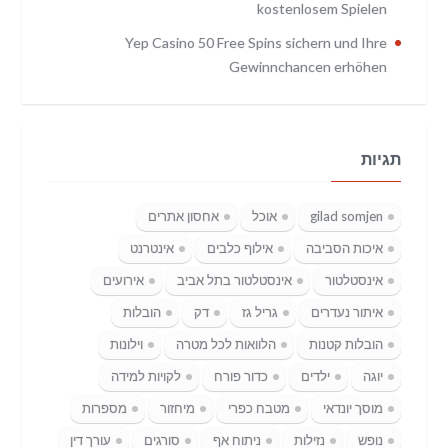
kostenlosem Spielen
Yep Casino 50 Free Spins sichern und Ihre
Gewinnchancen erhöhen
תגיות
gilad somjen
אוכל
אחסון אתרים
איכות הסביבה
אילוף כלבים
אינטרנט
אינסטלטור
אינסטלטור בתל אביב
אירועים
איתור נעדרים
גריל גז
דק
הובלות
הובלות קטנות
הלוואות לכל מטרה
וילונות
יוגה
ילדים
כדור פורח
לקויות למידה
מוסך יונדאי
מטבח כפרי
מיחזור
מספרות
נופש
נזילות
ניתוח אף
סורגים
עורך דין