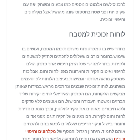
להכניס לשם אלמנטים נוספים כמו צבעים ומשחק יפה עם
שקיפויות ופני שטח בחספוס שונה מהרגיל אצל מקלחונים
וחיפויי זכוכית.
לוחות זכוכית למטבח
בחדר שיש בו טמפרטורות משתנות כמו המטבח, ועושים בו
שימוש בחומרים רבים שעלולים להכתים ולהזיק למשטחים
ולקירות, ברור למה שי שכל הזמן חיפוש אחר פתרון הולם
לחיפוי ואיטום הקירות והארונות מפני לחות וחום, אבל כזה
שמספק מראה אסתטי וגמישות בעיצוב הלוחות לפי טעמים
משתנים. לוחות זכוכית שנבנים ונחתכים מראש במידות שאותן
מבקשים הלקוחות, הם הפתרון האידיאלי לחיפוי קירות שליד
הברזים ומשטחי העבודה והבישול. הם אוטמים ללא סדקים
וללא חיבורים מאוחים את הקיר לחלוטין, ובכך מונעים חדירת
לחות וחום לקירות. הם מגינים על הקירות גם מפני אדים
וחומרי בישול וניקוי חריפים שעלולים לפגוע בהם ולהכתים
אותם לתמיד. היתרון הגדול והנוסף של
מקלחונים וחיפויי
זכוכית
הוא שהם גם נוחים לתחזוקה ולניקוי בכל חומר מוכר