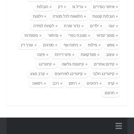
איתור נעדרים
גריל גז
דק
הובלות
הובלות קטנות
הלוואות לכל מטרה
וילונות
יוגה
ילדים
כדור פורח
לקויות למידה
מוסך יונדאי
מטבח כפרי
מיחזור
מספרות
נופש
נזילות
ניתוח אף
סורגים
עורך דין
עיצוב
פונדקאות
פינוי דירות
פיצה
קידום אתרים
קייטנות גלישה
קייטרינג
קייטרינג חלבי
קייטרינג לאירועים
קרב מגע
קרוז
רהיטים
רחפן
רכב
רפואה
תרגום