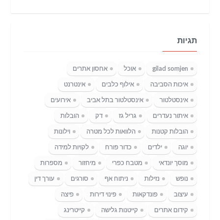
תגיות
gilad somjen
אוכל
אחסון אתרים
איכות הסביבה
אילוף כלבים
אינטרנט
אינסטלטור
אינסטלטור בתל אביב
אירועים
איתור נעדרים
גריל גז
דק
הובלות
הובלות קטנות
הלוואות לכל מטרה
וילונות
יוגה
ילדים
כדור פורח
לקויות למידה
מוסך יונדאי
מטבח כפרי
מיחזור
מספרות
נופש
נזילות
ניתוח אף
סורגים
עורך דין
עיצוב
פונדקאות
פינוי דירות
פיצה
קידום אתרים
קייטנות גלישה
קייטרינג