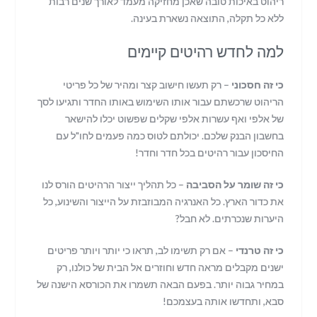
ריהוט באיכות טובה שאכן מחזיקה מעמד לאורך שנים רבות
ללא כל תקלה, התוצאה נשארת בעינה.
למה לחדש רהיטים קיימים
כי זה חסכוני
– רק תעשו חישוב קצר ומהיר של כל פריטי
הריהוט שרכשתם עבור אותו השימוש באותו החדר ותגיעו לסך
של אלפי ואף עשרות אלפי שקלים שפשוט יכלו להישאר
בחשבון הבנק שלכם. יכולתם לטוס כמה פעמים לחו"ל עם
החיסכון עבור רהיטים בכל חדר וחדר!
כי זה שומר על הסביבה
– כל תהליך ייצור הרהיטים הורס לנו
את כדור הארץ. כל האנרגיה המבוזבזת על הייצור והשינוע, כל
היערות שנכרתים. לא חבל?
כי זה טרנדי
– אם רק תשימו לב, תראו כי יותר ויותר פריטים
ישנים מקבלים מראה חדש וחוזרים אל הבית של כולנו, רק
במחיר גבוה יותר. בפעם הבאה תשמרו את הכורסא הישנה של
סבא, ותחדשו אותה בעצמכם!