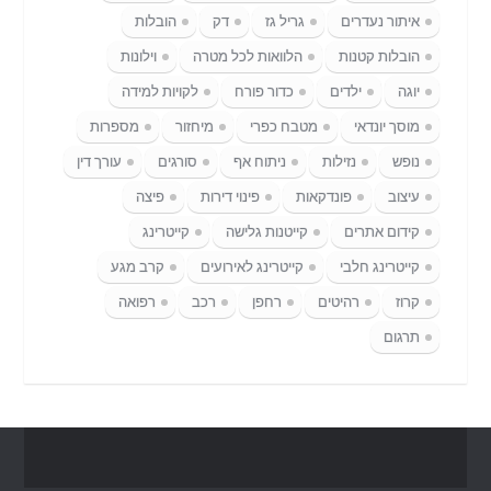
איתור נעדרים
גריל גז
דק
הובלות
הובלות קטנות
הלוואות לכל מטרה
וילונות
יוגה
ילדים
כדור פורח
לקויות למידה
מוסך יונדאי
מטבח כפרי
מיחזור
מספרות
נופש
נזילות
ניתוח אף
סורגים
עורך דין
עיצוב
פונדקאות
פינוי דירות
פיצה
קידום אתרים
קייטנות גלישה
קייטרינג
קייטרינג חלבי
קייטרינג לאירועים
קרב מגע
קרוז
רהיטים
רחפן
רכב
רפואה
תרגום