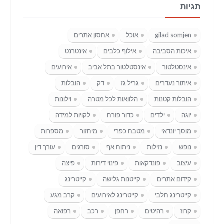
תגיות
gilad somjen
אוכל
אחסון אתרים
איכות הסביבה
אילוף כלבים
אינטרנט
אינסטלטור
אינסטלטור בתל אביב
אירועים
איתור נעדרים
גריל גז
דק
הובלות
הובלות קטנות
הלוואות לכל מטרה
וילונות
יוגה
ילדים
כדור פורח
לקויות למידה
מוסך יונדאי
מטבח כפרי
מיחזור
מספרות
נופש
נזילות
ניתוח אף
סורגים
עורך דין
עיצוב
פונדקאות
פינוי דירות
פיצה
קידום אתרים
קייטנות גלישה
קייטרינג
קייטרינג חלבי
קייטרינג לאירועים
קרב מגע
קרוז
רהיטים
רחפן
רכב
רפואה