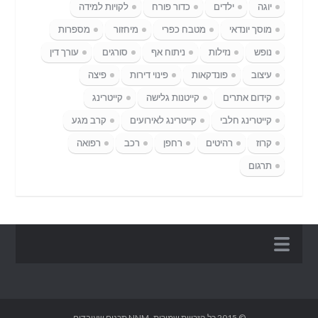
יוגה
ילדים
כדור פורח
לקויות למידה
מוסך יונדאי
מטבח כפרי
מיחזור
מספרות
נופש
נזילות
ניתוח אף
סורגים
עורך דין
עיצוב
פונדקאות
פינוי דירות
פיצה
קידום אתרים
קייטנות גלישה
קייטרינג
קייטרינג חלבי
קייטרינג לאירועים
קרב מגע
קרוז
רהיטים
רחפן
רכב
רפואה
תרגום
© 2015 כל הזכויות שמורות- NNM תכנים שעובדים