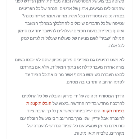
פשוטה בביצוע של אסטרטגיה נכונה מבחינת הזמן הנדרש לפני
שהמובילים מגיעים, ארגון של ארגזים והנחה של כל הפריטים
בצורה נכונה ומסודרת בכל ארגז. מה זה אומר אריזה נכונה?
עטיפה של כל הדברים שיכולים להתלכלך במהלך המעבר
ועיטוף באריזת בועות חפצים שעלולים להישבר יחד עם סימון
המילה "שביר" לשם מניעה של פעולות שעלולות לגרום לנזק
לכל אלה.
לא מעט רהיטים גם מצריכים פירוק מכיוון שהם לא יכנסו בשום
צורה אחרת מעבר לדלת או בתוך המעלית, אלא אם בחרתם
לבצע העברה בשימוש במנוף אשר מרים את כל הציוד עד
לפתח הרחב היותר בגובה מסוים.
הדרך המסורתית הינה על ידי פירוק והובלה של כל החלקים
להרכבה מחדש בדירה החדשה. ביצוע של
הובלות קטנות
בפתח תקווה
הינו יעיל ביותר כאשר אין כל כך הרבה ציוד
להעברה אבל עדיין ישנו צורך ברור עבור ביצוע של הובלה עם
כוח אדם מיומן שמגיע עם כל הציוד הנדרש להעברה של
מקררים, טלביזיות או מיטות.