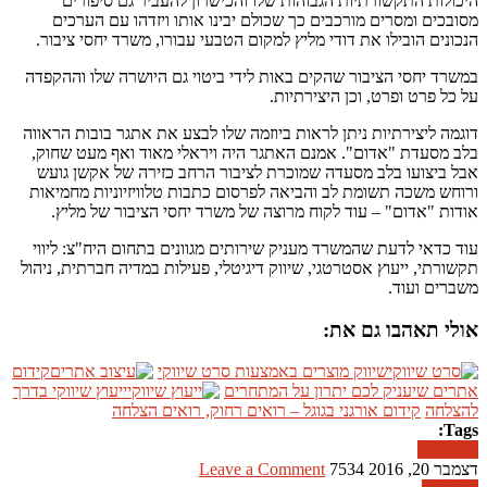
היכולות התקשורתיות הגבוהות שלו והכישרון להעביר גם סיפורים
מסובכים ומסרים מורכבים כך שכולם יבינו אותו ויזדהו עם הערכים
הנכונים הובילו את דודי מליץ למקום הטבעי עבורו, משרד יחסי ציבור.
במשרד יחסי הציבור שהקים באות לידי ביטוי גם היושרה שלו וההקפדה
על כל פרט ופרט, וכן היצירתיות.
דוגמה ליצירתיות ניתן לראות ביוזמה שלו לבצע את אתגר בובות הראווה
בלב מסעדת "אדום". אמנם האתגר היה ויראלי מאוד ואף מעט שחוק,
אבל ביצועו בלב מסעדה שמוכרת לציבור הרחב כזירה של אקשן גועש
ורוחש משכה תשומת לב והביאה לפרסום כתבות טלוויזיוניות מחמיאות
אודות "אדום" – עוד לקוח מרוצה של משרד יחסי הציבור של מליץ.
עוד כדאי לדעת שהמשרד מעניק שירותים מגוונים בתחום היח"צ: ליווי
תקשורתי, ייעוץ אסטרטגי, שיווק דיגיטלי, פעילות במדיה חברתית, ניהול
משברים ועוד.
אולי תאהבו גם את:
שיווק מוצרים באמצעות סרט שיווקי
קידום
אתרים שיעניק לכם יתרון על המתחרים
ייעוץ שיווקי בדרך
להצלחה
קידום אורגני בגוגל – רואים רחוק, רואים הצלחה
Tags:
דודי מליץ
דצמבר 20, 2016
7534
Leave a Comment