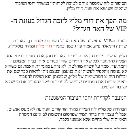
הסיפורים לזה שמספר אותם לטובת לקוחותיו במשרד יחסי הציבור
שהקים ושנושא את שמו: דודי מליץ.
מה הפך את דודי מליץ לזוכה הגדול בעונת ה-
VIP של האח הגדול?
בעונת ה-VIP הראשונה של האח הגדול השתתפו מנחם בן, האחיות
שרונה ודניאלה פיק, אמיר פיי גוטמן וכאמור
דודי מליץ
ומאיה בוסקילה.
מליץ הרשים מידית הן את הדיירים האחרים והן את הצופים בבית: הוא
הצליח להתחבר לכל שאר הדיירים שהיו סגורים איתו בבית המצולם
והמתועד, שמר על יושרה מוחלטת, לא נרתע מאמירת האמת גם כשהיא
לא נעימה (והקפיד לעשות זאת בנועם) ובעצם ניתן לראות כבר שם את
יכולות היח"צ המרשימות של מליץ, שבזכותן הוא הצליח להעביר
באפקטיביות את המסרים שביקש להעביר ובעיקר להעביר את מי שהוא
לציבור הצופים.
המעבר לקריירת יחסי הציבור המשגשגת
הבחירה של מליץ לזוז הצידה מאור הזרקורים הפתיעה לא מעט אנשים,
אבל לו עצמו היה ברור תמיד שפרסום ותשומת לב אינם המטרה
האמיתית שלו בחיים אלא אמצעי בלבד.