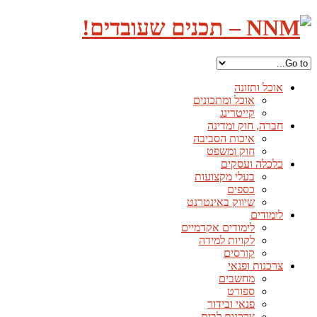
אוכל ותזונה
אוכל ומתכונים
קייטרינג
חברה, חוק ומדינה
איכות הסביבה
חוק ומשפט
כלכלה ועסקים
בעלי מקצועות
כספים
שיווק באינטרנט
לימודים
לימודים אקדמיים
לקויות למידה
קורסים
צרכנות ופנאי
מחשבים
ספורט
פנאי ובידור
צרכנות לבית