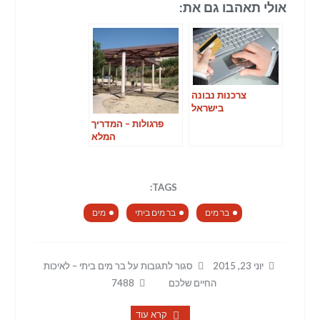
אולי תאהבו גם את:
צרכנות נבונה
בישראל
פרגולות – המדריך
המלא
TAGS:
בר מים
בר מים ביתי
מים
יוני 23, 2015
סגור לתגובות
על בר מים ביתי – לאיכות
החיים שלכם
7488
קרא עוד