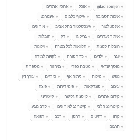
gilad somjen
אוכל
אחסון אתרים
איכות הסביבה
אילוף כלבים
אינטרנט
אינסטלטור
אינסטלטור בתל אביב
אירועים
איתור נעדרים
גריל גז
דק
הובלות
הובלות קטנות
הלוואות לכל מטרה
וילונות
יוגה
ילדים
כדור פורח
לקויות למידה
מוסך יונדאי
מטבח כפרי
מיחזור
מספרות
נופש
נזילות
ניתוח אף
סורגים
עורך דין
עיצוב
פונדקאות
פינוי דירות
פיצה
קידום אתרים
קייטנות גלישה
קייטרינג
קייטרינג חלבי
קייטרינג לאירועים
קרב מגע
קרוז
רהיטים
רחפן
רכב
רפואה
תרגום