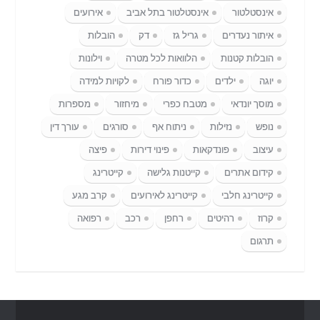
אינסטלטור
אינסטלטור בתל אביב
אירועים
איתור נעדרים
גריל גז
דק
הובלות
הובלות קטנות
הלוואות לכל מטרה
וילונות
יוגה
ילדים
כדור פורח
לקויות למידה
מוסך יונדאי
מטבח כפרי
מיחזור
מספרות
נופש
נזילות
ניתוח אף
סורגים
עורך דין
עיצוב
פונדקאות
פינוי דירות
פיצה
קידום אתרים
קייטנות גלישה
קייטרינג
קייטרינג חלבי
קייטרינג לאירועים
קרב מגע
קרוז
רהיטים
רחפן
רכב
רפואה
תרגום